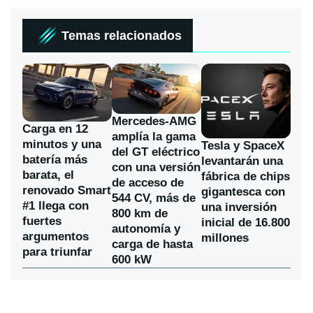
Temas relacionados
Mercedes-AMG
Carga en 12
amplía la gama
minutos y una
Tesla y SpaceX
del GT eléctrico
batería más
levantarán una
con una versión
barata, el
fábrica de chips
de acceso de
renovado Smart
gigantesca con
544 CV, más de
#1 llega con
una inversión
800 km de
fuertes
inicial de 16.800
autonomía y
argumentos
millones
carga de hasta
para triunfar
600 kW