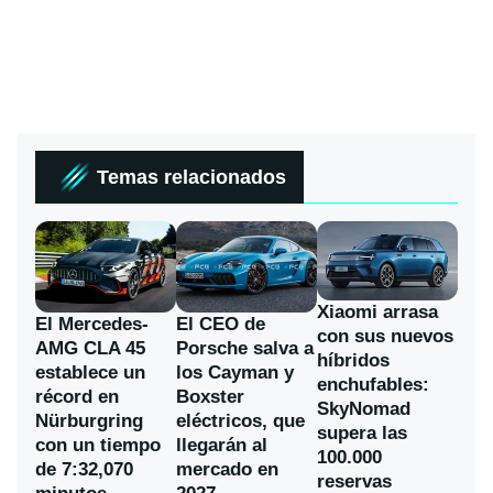
Temas relacionados
Xiaomi arrasa
El Mercedes-
El CEO de
con sus nuevos
AMG CLA 45
Porsche salva a
híbridos
establece un
los Cayman y
enchufables:
récord en
Boxster
SkyNomad
Nürburgring
eléctricos, que
supera las
con un tiempo
llegarán al
100.000
de 7:32,070
mercado en
reservas