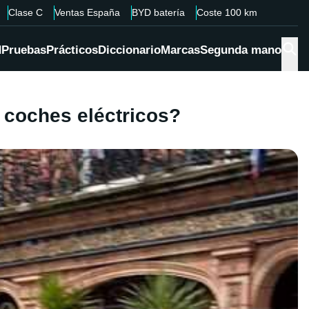
Clase C
Ventas España
BYD batería
Coste 100 km
d
Pruebas
Prácticos
Diccionario
Marcas
Segunda mano
s coches eléctricos?