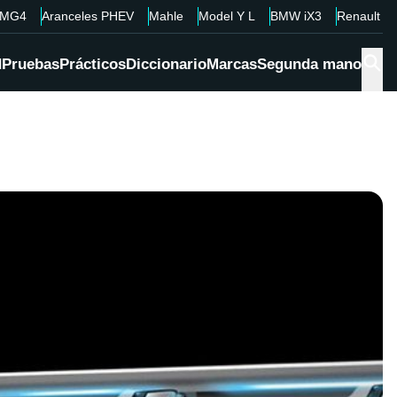
MG4
Aranceles PHEV
Mahle
Model Y L
BMW iX3
Renault 4
d
Pruebas
Prácticos
Diccionario
Marcas
Segunda mano