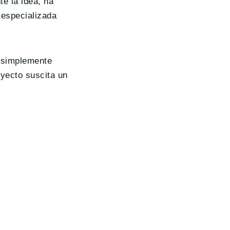
e la idea, ha
especializada
 simplemente
oyecto suscita un