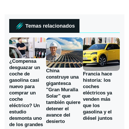
Temas relacionados
¿Compensa
desguazar un
China
coche de
Francia hace
construye una
gasolina casi
historia: los
gigantesca
nuevo para
coches
"Gran Muralla
comprar un
eléctricos ya
Solar" que
coche
venden más
también quiere
eléctrico? Un
que los
detener el
estudio
gasolina y el
avance del
desmonta uno
diésel juntos
desierto
de los grandes