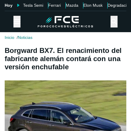
Hoy
Tesla Semi
Ferrari
Mazda
Elon Musk
Degradació
Inicio
Noticias
Borgward BX7. El renacimiento del
fabricante alemán contará con una
versión enchufable