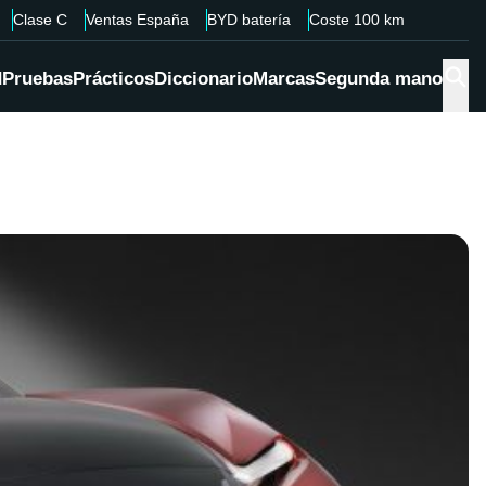
Clase C
Ventas España
BYD batería
Coste 100 km
d
Pruebas
Prácticos
Diccionario
Marcas
Segunda mano