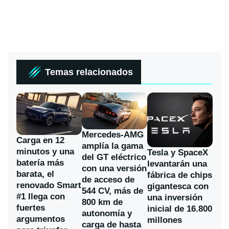
Temas relacionados
Mercedes-AMG
Carga en 12
amplía la gama
minutos y una
Tesla y SpaceX
del GT eléctrico
batería más
levantarán una
con una versión
barata, el
fábrica de chips
de acceso de
renovado Smart
gigantesca con
544 CV, más de
#1 llega con
una inversión
800 km de
fuertes
inicial de 16.800
autonomía y
argumentos
millones
carga de hasta