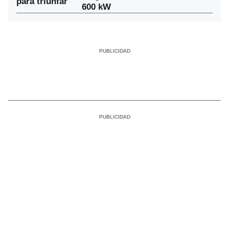
para triunfar
600 kW