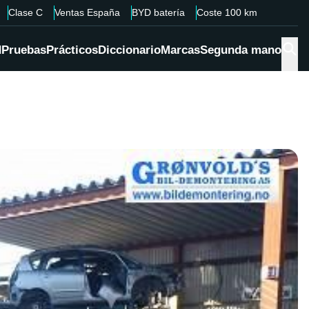
Clase C
Ventas España
BYD batería
Coste 100 km
d
Pruebas
Prácticos
Diccionario
Marcas
Segunda mano