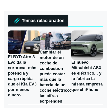
Temas relacionados
Cambiar el
El BYD Atto 3
motor de un
Evo da la
El nuevo
coche de
sorpresa: más
Mitsubishi ASX
combustión
potencia y
es eléctrico... y
puede costar
carga rápida
lo fabrica la
más que la
que el Kia EV3
misma empresa
batería de un
por menos
que el iPhone
coche eléctrico:
dinero
las cifras
sorprenden