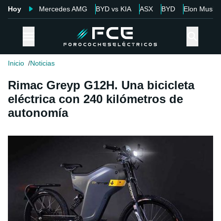
Hoy
Mercedes AMG
BYD vs KIA
ASX
BYD
Elon Musk
Inicio
Noticias
Rimac Greyp G12H. Una bicicleta
eléctrica con 240 kilómetros de
autonomía