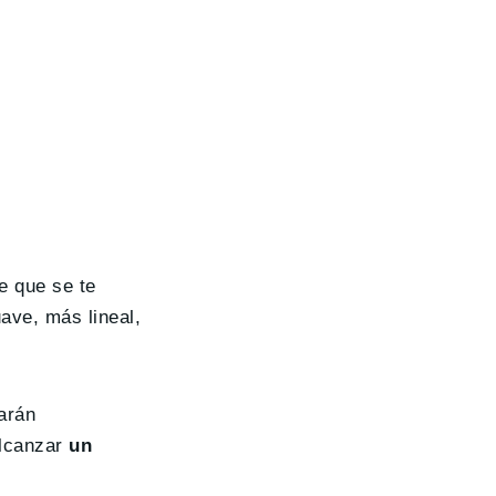
e que se te
ve, más lineal,
arán
alcanzar
un