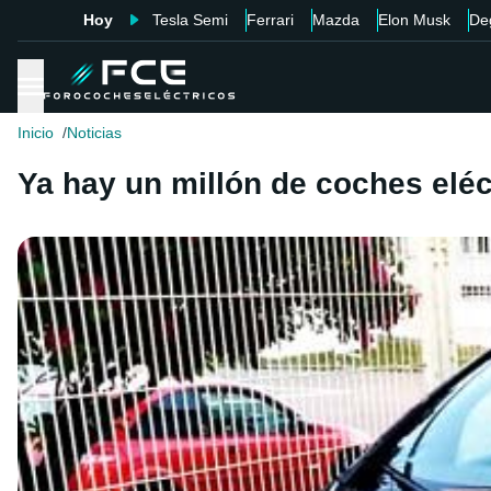
Hoy
Tesla Semi
Ferrari
Mazda
Elon Musk
De
Inicio
Noticias
Ya hay un millón de coches elé