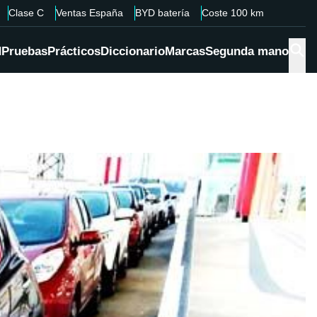
Clase C
Ventas España
BYD batería
Coste 100 km
d
Pruebas
Prácticos
Diccionario
Marcas
Segunda mano