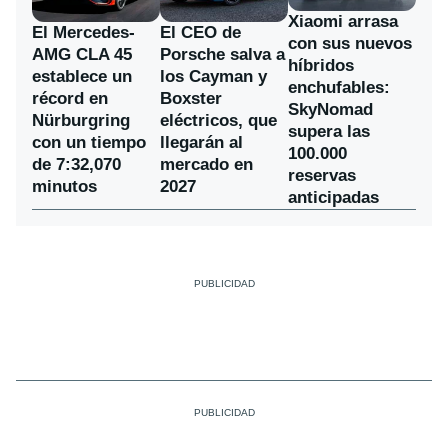
Xiaomi arrasa
El Mercedes-
El CEO de
con sus nuevos
AMG CLA 45
Porsche salva a
híbridos
establece un
los Cayman y
enchufables:
récord en
Boxster
SkyNomad
Nürburgring
eléctricos, que
supera las
con un tiempo
llegarán al
100.000
de 7:32,070
mercado en
reservas
minutos
2027
anticipadas