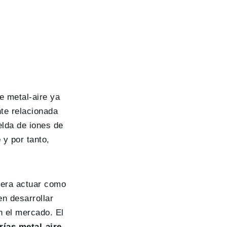
e metal-aire ya
nte relacionada
elda de iones de
e
y por tanto,
diera actuar como
n desarrollar
n el mercado. El
rías metal-aire
.