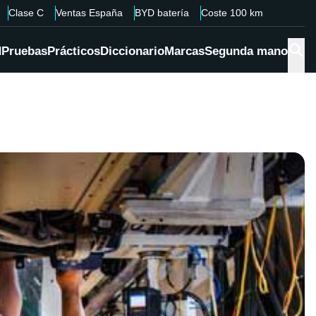
Clase C
Ventas España
BYD batería
Coste 100 km
d
Pruebas
Prácticos
Diccionario
Marcas
Segunda mano