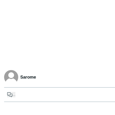
Sarome
...