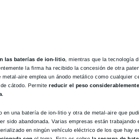
 las baterías de ion-litio
, mientras que la tecnología d
entemente la firma ha recibido la concesión de otra pate
 metal-aire emplea un ánodo metálico como cualquier c
o de cátodo. Permite
reducir el peso considerablement
a
.
 en una batería de ion-litio y otra de metal-aire que pu
er sido abandonada. Varias empresas están trabajando e
erializado en ningún vehículo eléctrico de los que hay e
lacionada con
el tema. Esta es sobre
la recarga de bate