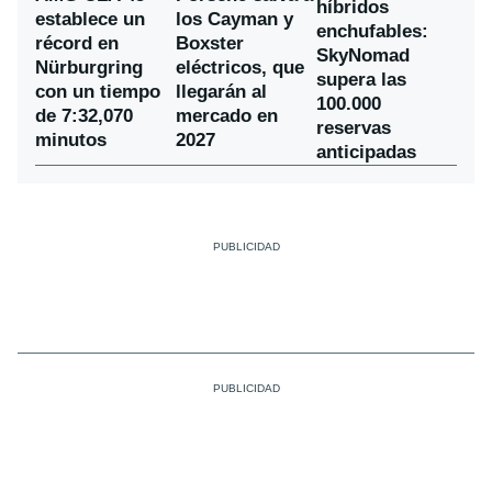
híbridos
establece un
los Cayman y
enchufables:
récord en
Boxster
SkyNomad
Nürburgring
eléctricos, que
supera las
con un tiempo
llegarán al
100.000
de 7:32,070
mercado en
reservas
minutos
2027
anticipadas