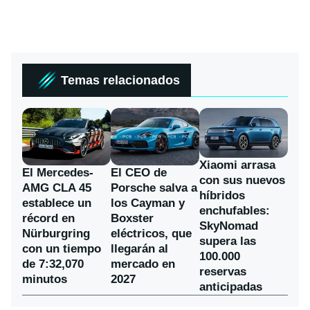
Temas relacionados
Xiaomi arrasa
El Mercedes-
El CEO de
con sus nuevos
AMG CLA 45
Porsche salva a
híbridos
establece un
los Cayman y
enchufables:
récord en
Boxster
SkyNomad
Nürburgring
eléctricos, que
supera las
con un tiempo
llegarán al
100.000
de 7:32,070
mercado en
reservas
minutos
2027
anticipadas