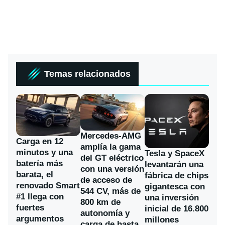
Temas relacionados
Mercedes-AMG
Carga en 12
amplía la gama
minutos y una
Tesla y SpaceX
del GT eléctrico
batería más
levantarán una
con una versión
barata, el
fábrica de chips
de acceso de
renovado Smart
gigantesca con
544 CV, más de
#1 llega con
una inversión
800 km de
fuertes
inicial de 16.800
autonomía y
argumentos
millones
carga de hasta