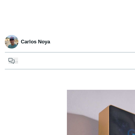
Carlos Noya
...