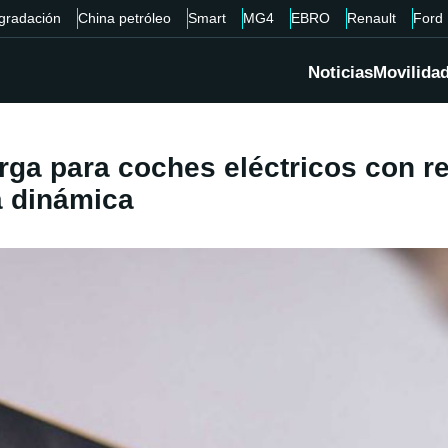
gradación
China petróleo
Smart
MG4
EBRO
Renault
Ford
Noticias
Movilida
rga para coches eléctricos con re
a dinámica