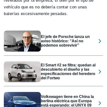
revelados por la empresa, si bien por el tipo de
vehículo que es no debería contar con unas
baterías excesivamente pesadas.
El jefe de Porsche lanza un
aviso histórico: “Así no
podemos sobrevivir”
El Smart #2 se filtra: quedan al
descubierto el diseño y las
especificaciones del heredero
del Fortwo
Volkswagen tiene en China la
berlina eléctrica que Europa
está esperando: el UNYX 09