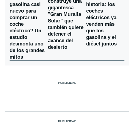
construye una
gasolina casi
historia: los
gigantesca
nuevo para
coches
"Gran Muralla
comprar un
eléctricos ya
Solar" que
coche
venden más
también quiere
eléctrico? Un
que los
detener el
estudio
gasolina y el
avance del
desmonta uno
diésel juntos
desierto
de los grandes
mitos