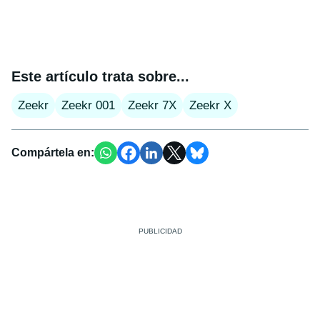
Este artículo trata sobre...
Zeekr
Zeekr 001
Zeekr 7X
Zeekr X
Compártela en: