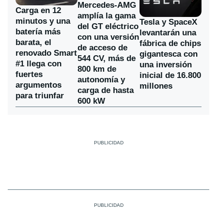
Mercedes-AMG
Carga en 12
amplía la gama
minutos y una
Tesla y SpaceX
del GT eléctrico
batería más
levantarán una
con una versión
barata, el
fábrica de chips
de acceso de
renovado Smart
gigantesca con
544 CV, más de
#1 llega con
una inversión
800 km de
fuertes
inicial de 16.800
autonomía y
argumentos
millones
carga de hasta
para triunfar
600 kW