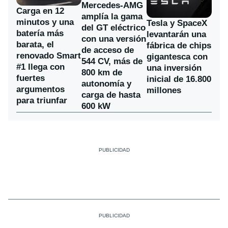
Mercedes-AMG
Carga en 12
amplía la gama
minutos y una
Tesla y SpaceX
del GT eléctrico
batería más
levantarán una
con una versión
barata, el
fábrica de chips
de acceso de
renovado Smart
gigantesca con
544 CV, más de
#1 llega con
una inversión
800 km de
fuertes
inicial de 16.800
autonomía y
argumentos
millones
carga de hasta
para triunfar
600 kW