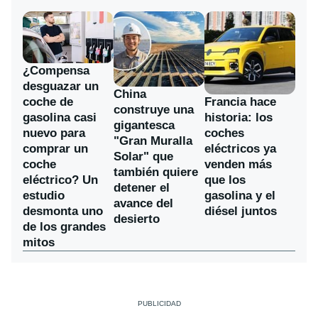
¿Compensa
desguazar un
China
coche de
Francia hace
construye una
gasolina casi
historia: los
gigantesca
nuevo para
coches
"Gran Muralla
comprar un
eléctricos ya
Solar" que
coche
venden más
también quiere
eléctrico? Un
que los
detener el
estudio
gasolina y el
avance del
desmonta uno
diésel juntos
desierto
de los grandes
mitos