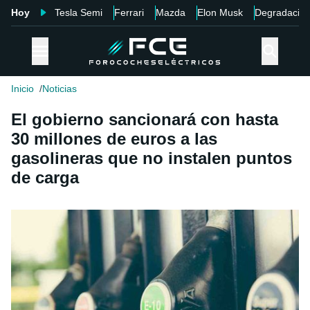
Hoy
Tesla Semi
Ferrari
Mazda
Elon Musk
Degradació
Inicio
Noticias
El gobierno sancionará con hasta
30 millones de euros a las
gasolineras que no instalen puntos
de carga