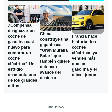
¿Compensa
desguazar un
China
coche de
Francia hace
construye una
gasolina casi
historia: los
gigantesca
nuevo para
coches
"Gran Muralla
comprar un
eléctricos ya
Solar" que
coche
venden más
también quiere
eléctrico? Un
que los
detener el
estudio
gasolina y el
avance del
desmonta uno
diésel juntos
desierto
de los grandes
mitos