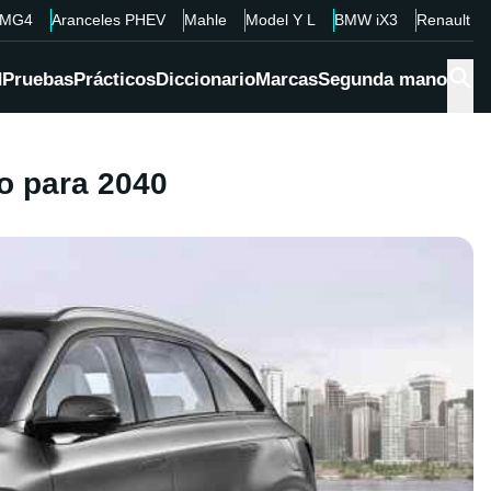
MG4
Aranceles PHEV
Mahle
Model Y L
BMW iX3
Renault 4
d
Pruebas
Prácticos
Diccionario
Marcas
Segunda mano
no para 2040