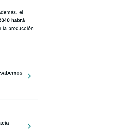
Además, el
2040 habrá
e la producción
e sabemos
acia