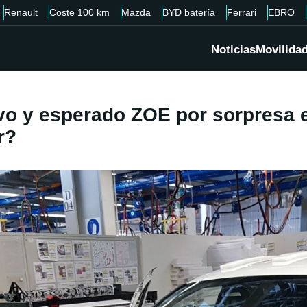
Renault
Coste 100 km
Mazda
BYD batería
Ferrari
EBRO
Noticias
Movilida
evo y esperado ZOE por sorpresa 
r?