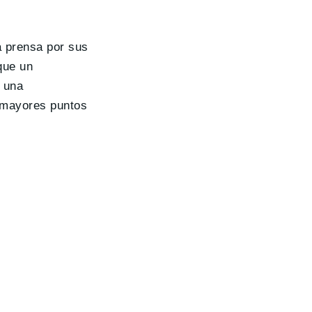
a prensa por sus
que un
y una
s mayores puntos