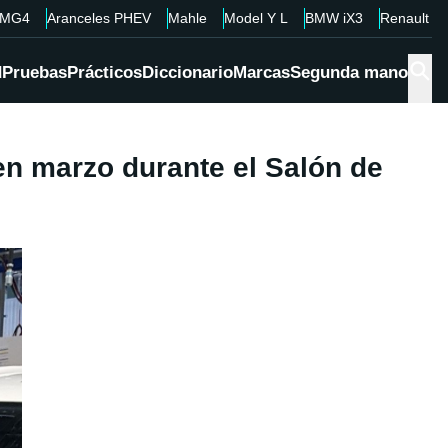
MG4
Aranceles PHEV
Mahle
Model Y L
BMW iX3
Renault 4
d
Pruebas
Prácticos
Diccionario
Marcas
Segunda mano
en marzo durante el Salón de