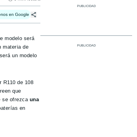
enos en Google
te modelo será
n materia de
2 será un modelo
or R110 de 108
creen que
e se ofrezca
una
aterías en