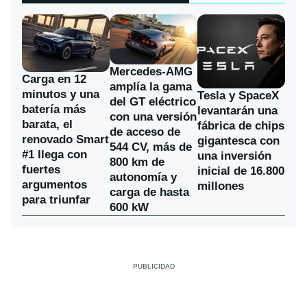
Mercedes-AMG
Carga en 12
amplía la gama
minutos y una
Tesla y SpaceX
del GT eléctrico
batería más
levantarán una
con una versión
barata, el
fábrica de chips
de acceso de
renovado Smart
gigantesca con
544 CV, más de
#1 llega con
una inversión
800 km de
fuertes
inicial de 16.800
autonomía y
argumentos
millones
carga de hasta
para triunfar
600 kW