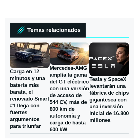
Temas relacionados
Mercedes-AMG
Carga en 12
amplía la gama
minutos y una
Tesla y SpaceX
del GT eléctrico
batería más
levantarán una
con una versión
barata, el
fábrica de chips
de acceso de
renovado Smart
gigantesca con
544 CV, más de
#1 llega con
una inversión
800 km de
fuertes
inicial de 16.800
autonomía y
argumentos
millones
carga de hasta
para triunfar
600 kW