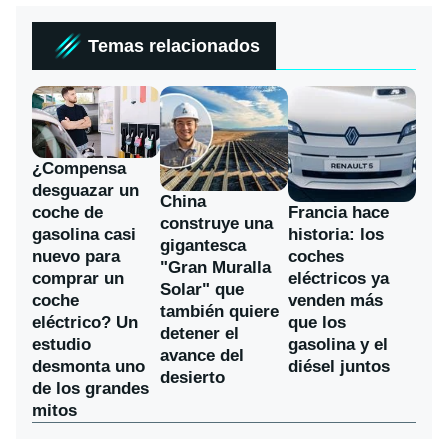
Temas relacionados
¿Compensa
desguazar un
China
coche de
Francia hace
construye una
gasolina casi
historia: los
gigantesca
nuevo para
coches
"Gran Muralla
comprar un
eléctricos ya
Solar" que
coche
venden más
también quiere
eléctrico? Un
que los
detener el
estudio
gasolina y el
avance del
desmonta uno
diésel juntos
desierto
de los grandes
mitos