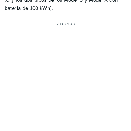
X, y los dos tubos de los Model S y Model X con
batería de 100 kWh).