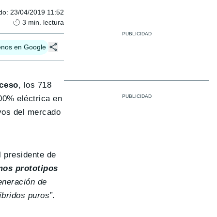
do
:
23/04/2019 11:52
3
min. lectura
enos en Google
cceso
, los 718
00% eléctrica en
ivos del mercado
 presidente de
os prototipos
generación de
íbridos puros”.