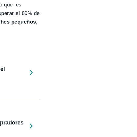
o que les
uperar el 80% de
ches pequeños,
el
mpradores