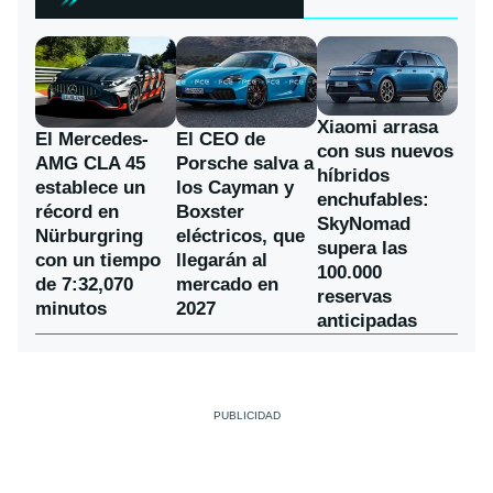
Xiaomi arrasa
El Mercedes-
El CEO de
con sus nuevos
AMG CLA 45
Porsche salva a
híbridos
establece un
los Cayman y
enchufables:
récord en
Boxster
SkyNomad
Nürburgring
eléctricos, que
supera las
con un tiempo
llegarán al
100.000
de 7:32,070
mercado en
reservas
minutos
2027
anticipadas