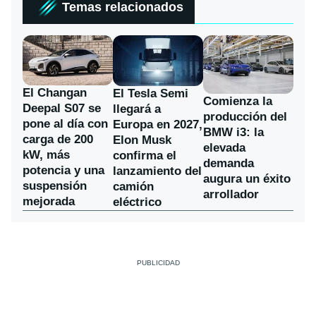
Temas relacionados
El Changan
El Tesla Semi
Comienza la
Deepal S07 se
llegará a
producción del
pone al día con
Europa en 2027,
BMW i3: la
carga de 200
Elon Musk
elevada
kW, más
confirma el
demanda
potencia y una
lanzamiento del
augura un éxito
suspensión
camión
arrollador
mejorada
eléctrico