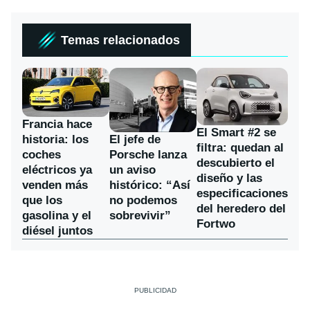
Temas relacionados
Francia hace
El Smart #2 se
historia: los
El jefe de
filtra: quedan al
coches
Porsche lanza
descubierto el
eléctricos ya
un aviso
diseño y las
venden más
histórico: “Así
especificaciones
que los
no podemos
del heredero del
gasolina y el
sobrevivir”
Fortwo
diésel juntos