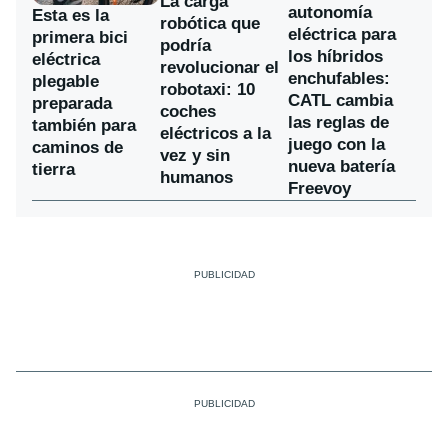
La carga
autonomía
Esta es la
robótica que
eléctrica para
primera bici
podría
los híbridos
eléctrica
revolucionar el
enchufables:
plegable
robotaxi: 10
CATL cambia
preparada
coches
las reglas de
también para
eléctricos a la
juego con la
caminos de
vez y sin
nueva batería
tierra
humanos
Freevoy