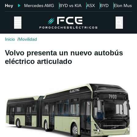
Hoy
Mercedes AMG
BYD vs KIA
ASX
BYD
Elon Musk
Inicio
Movilidad
Volvo presenta un nuevo autobús
eléctrico articulado