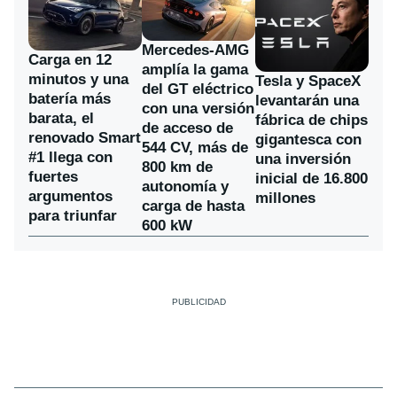
Mercedes-AMG
Carga en 12
amplía la gama
minutos y una
Tesla y SpaceX
del GT eléctrico
batería más
levantarán una
con una versión
barata, el
fábrica de chips
de acceso de
renovado Smart
gigantesca con
544 CV, más de
#1 llega con
una inversión
800 km de
fuertes
inicial de 16.800
autonomía y
argumentos
millones
carga de hasta
para triunfar
600 kW