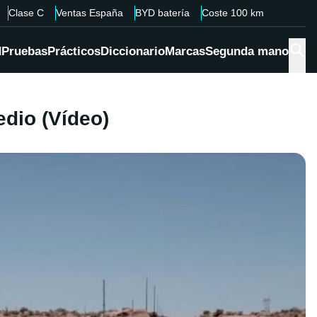
Clase C
Ventas España
BYD batería
Coste 100 km
d
Pruebas
Prácticos
Diccionario
Marcas
Segunda mano
edio (Vídeo)