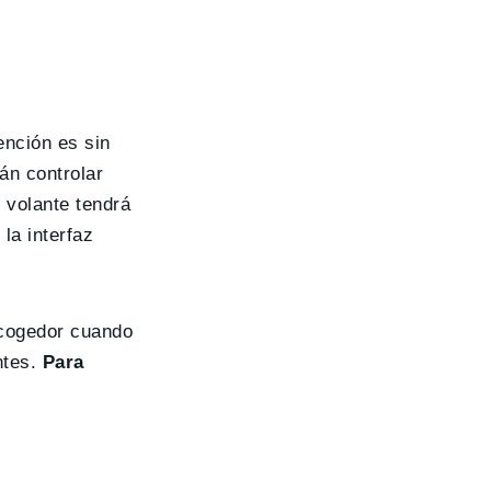
ención es sin
án controlar
 volante tendrá
la interfaz
acogedor cuando
ntes.
Para