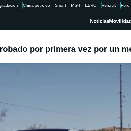
gradación
China petróleo
Smart
MG4
EBRO
Renault
Ford
Noticias
Movilida
probado por primera vez por un m