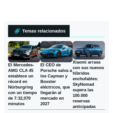
Temas relacionados
Xiaomi arrasa
El Mercedes-
El CEO de
con sus nuevos
AMG CLA 45
Porsche salva a
híbridos
establece un
los Cayman y
enchufables:
récord en
Boxster
SkyNomad
Nürburgring
eléctricos, que
supera las
con un tiempo
llegarán al
100.000
de 7:32,070
mercado en
reservas
minutos
2027
anticipadas