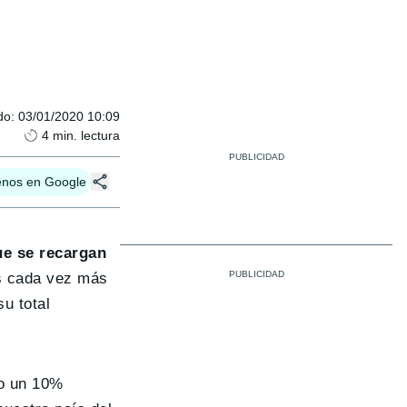
do
:
03/01/2020 10:09
4
min. lectura
enos en Google
que se recargan
es cada vez más
u total
do un 10%