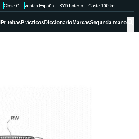
Clase C
Ventas España
BYD batería
Coste 100 km
d
Pruebas
Prácticos
Diccionario
Marcas
Segunda mano