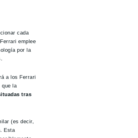
ncionar cada
 Ferrari emplee
ología por la
.
rá a los Ferrari
 que la
situadas tras
lar (es decir,
n
. Esta