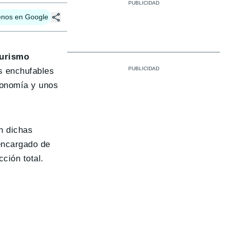
enos en Google
turismo
os enchufables
utonomía y unos
En dichas
encargado de
ción total.