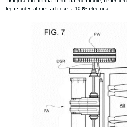
configuración híbrida (o híbrida enchufable, dependie
llegue antes al mercado que la 100% eléctrica.