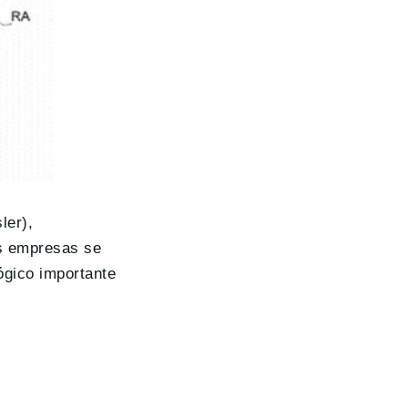
ler),
as empresas se
ógico importante