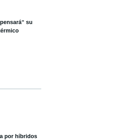
mpensará" su
térmico
a por híbridos