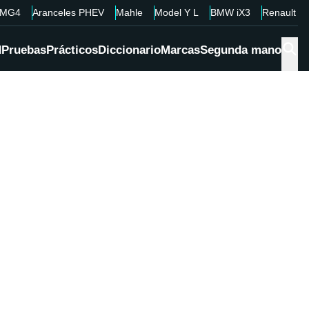
MG4
Aranceles PHEV
Mahle
Model Y L
BMW iX3
Renault 4
d
Pruebas
Prácticos
Diccionario
Marcas
Segunda mano