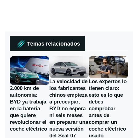
Temas relacionados
La velocidad de
Los expertos lo
los fabricantes
2.000 km de
tienen claro:
chinos empieza
autonomía:
esto es lo que
a preocupar:
BYD ya trabaja
debes
BYD no espera
en la batería
comprobar
ni seis meses
que quiere
antes de
en preparar una
revolucionar el
comprar un
nueva versión
coche eléctrico
coche eléctrico
del Seal 07
usado