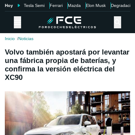
Hoy
Tesla Semi
Ferrari
Mazda
Elon Musk
Degradació
Inicio
Noticias
Volvo también apostará por levantar
una fábrica propia de baterías, y
confirma la versión eléctrica del
XC90