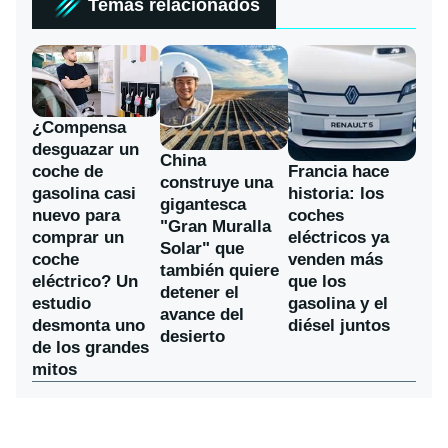
Temas relacionados
¿Compensa
desguazar un
China
coche de
Francia hace
construye una
gasolina casi
historia: los
gigantesca
nuevo para
coches
"Gran Muralla
comprar un
eléctricos ya
Solar" que
coche
venden más
también quiere
eléctrico? Un
que los
detener el
estudio
gasolina y el
avance del
desmonta uno
diésel juntos
desierto
de los grandes
mitos