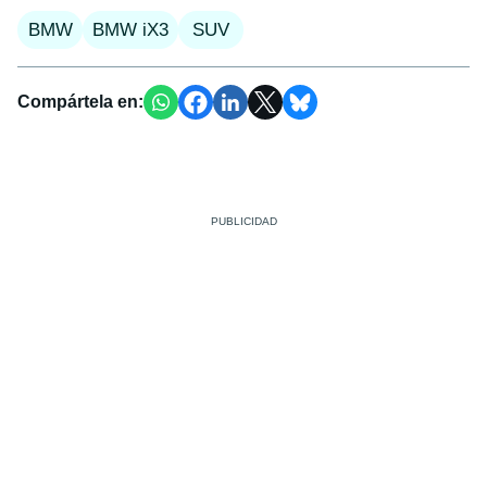
BMW
BMW iX3
SUV
Compártela en: