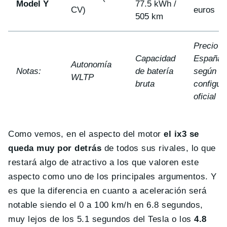
Model Y
77.5 kWh /
CV)
euros
505 km
Precio e
Capacidad
España
Autonomía
Notas:
de batería
según
WLTP
bruta
configur
oficial
Como vemos, en el aspecto del motor
el ix3 se
queda muy por detrás
de todos sus rivales, lo que
restará algo de atractivo a los que valoren este
aspecto como uno de los principales argumentos. Y
es que la diferencia en cuanto a aceleración será
notable siendo el 0 a 100 km/h en 6.8 segundos,
muy lejos de los 5.1 segundos del Tesla o los
4.8