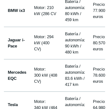
Batería /
Precio:
Motor: 210
autonomía:
BMW ix3
77.900
kW (286 CV
80 kWh /
euros
459 km
Batería /
Motor: 294
Precio:
Jaguar i-
autonomía:
kW (400
80.570
Pace
90 kWh /
CV)
euros
480 km
Batería /
Motor:
Precio:
Mercedes
autonomía:
300 kW (408
78.600
EQC
83.6 kWh /
CV)
euros
417 km
Batería /
Motor:
Precio:
Tesla
autonomía:
340 kW (464
64.980