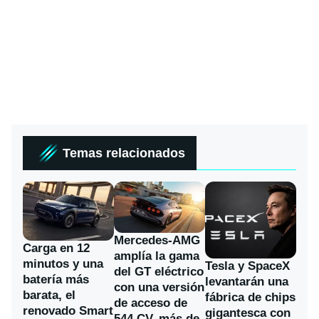
Temas relacionados
Mercedes-AMG
Carga en 12
amplía la gama
minutos y una
Tesla y SpaceX
del GT eléctrico
batería más
levantarán una
con una versión
barata, el
fábrica de chips
de acceso de
renovado Smart
gigantesca con
544 CV, más de