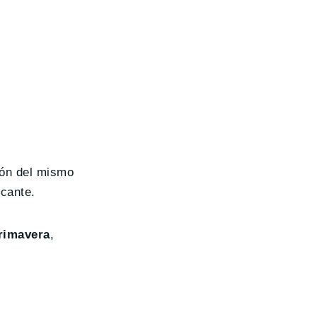
ión del mismo
cante.
rimavera
,