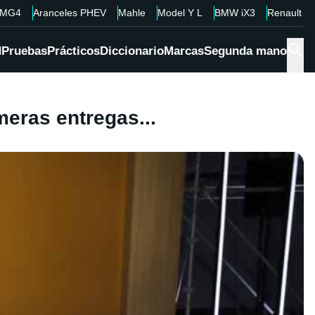
MG4
Aranceles PHEV
Mahle
Model Y L
BMW iX3
Renault 4
d
Pruebas
Prácticos
Diccionario
Marcas
Segunda mano
meras entregas...