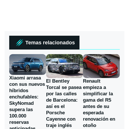
Temas relacionados
Xiaomi arrasa
El Bentley
Renault
con sus nuevos
Torcal se pasea
empieza a
híbridos
por las calles
simplificar la
enchufables:
de Barcelona:
gama del R5
SkyNomad
así es el
antes de su
supera las
Porsche
esperada
100.000
Cayenne con
renovación en
reservas
traje inglés
otoño
anticipadas