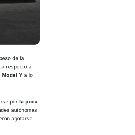
peso de la
a respecto al
l Model Y
a lo
arse por
la poca
dades autónomas
ieron agotarse