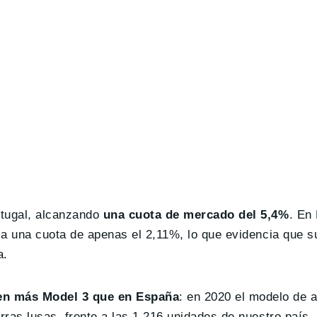
rtugal, alcanzando
una cuota de mercado del 5,4%
. En
o a una cuota de apenas el 2,11%, lo que evidencia que s
a.
en más Model 3 que en España
: en 2020 el modelo de 
erras lusas, frente a las 1.216 unidades de nuestro país