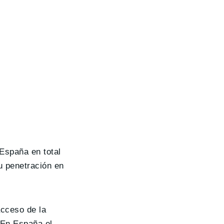
 España en total
u penetración en
acceso de la
. En España el