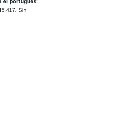
e el portugués
:
45.417. Sin