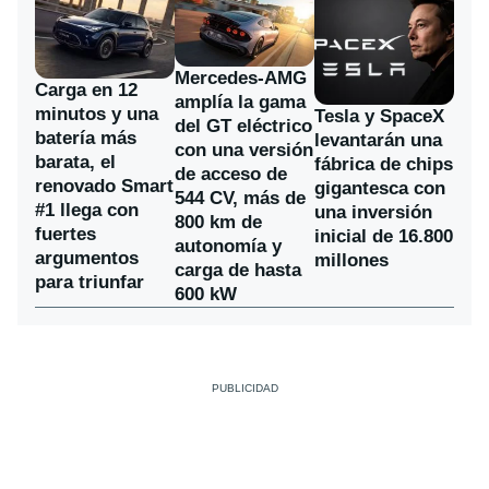
Mercedes-AMG
Carga en 12
amplía la gama
minutos y una
Tesla y SpaceX
del GT eléctrico
batería más
levantarán una
con una versión
barata, el
fábrica de chips
de acceso de
renovado Smart
gigantesca con
544 CV, más de
#1 llega con
una inversión
800 km de
fuertes
inicial de 16.800
autonomía y
argumentos
millones
carga de hasta
para triunfar
600 kW