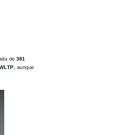
gada de
361
 WLTP
, aunque