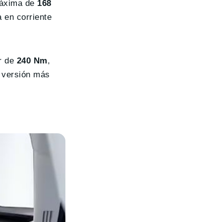
 máxima de
168
 en corriente
r de
240 Nm
,
 versión más