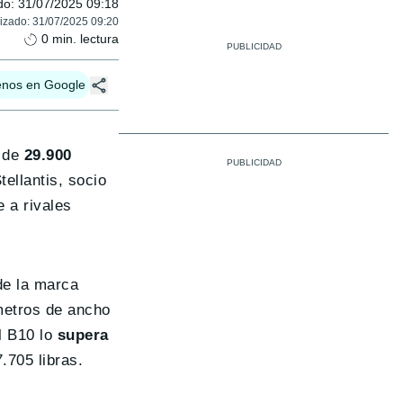
do
:
31/07/2025 09:18
lizado
:
31/07/2025 09:20
0
min. lectura
enos en Google
a de
29.900
tellantis, socio
 a rivales
de la marca
metros de ancho
l B10 lo
supera
705 libras.