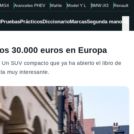
MG4
Aranceles PHEV
Mahle
Model Y L
BMW iX3
Renault 4
d
Pruebas
Prácticos
Diccionario
Marcas
Segunda mano
los 30.000 euros en Europa
 Un SUV compacto que ya ha abierto el libro de
ta muy interesante.