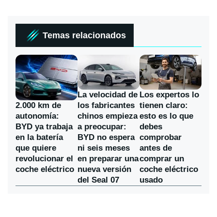
Temas relacionados
La velocidad de
Los expertos lo
los fabricantes
2.000 km de
tienen claro:
chinos empieza
autonomía:
esto es lo que
a preocupar:
BYD ya trabaja
debes
BYD no espera
en la batería
comprobar
ni seis meses
que quiere
antes de
en preparar una
revolucionar el
comprar un
nueva versión
coche eléctrico
coche eléctrico
del Seal 07
usado