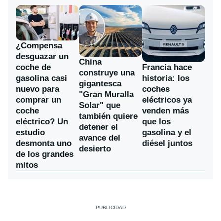
¿Compensa
desguazar un
China
coche de
Francia hace
construye una
gasolina casi
historia: los
gigantesca
nuevo para
coches
"Gran Muralla
comprar un
eléctricos ya
Solar" que
coche
venden más
también quiere
eléctrico? Un
que los
detener el
estudio
gasolina y el
avance del
desmonta uno
diésel juntos
desierto
de los grandes
mitos