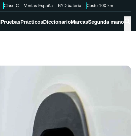
Clase C
Ventas España
BYD batería
Coste 100 km
d
Pruebas
Prácticos
Diccionario
Marcas
Segunda mano