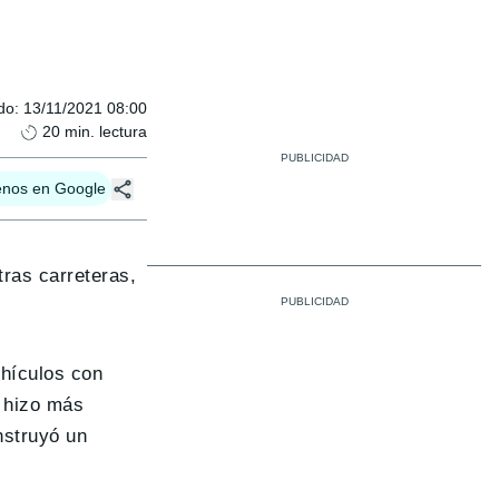
do
:
13/11/2021 08:00
20
min. lectura
enos en Google
ras carreteras,
ehículos con
 hizo más
nstruyó un